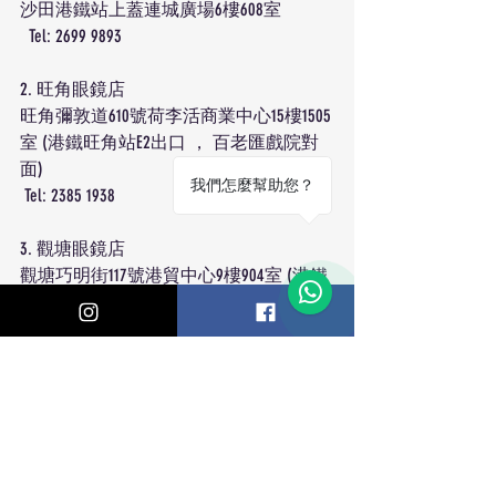
沙田港鐵站上蓋連城廣場6樓608室
  Tel: 2699 9893
2. 旺角眼鏡店
旺角彌敦道610號荷李活商業中心15樓1505
室 (港鐵旺角站E2出口 ， 百老匯戲院對
面)
我們怎麼幫助您？
 Tel: 2385 1938
3. 觀塘眼鏡店
觀塘巧明街117號港貿中心9樓904室 (港鐵
1
觀塘站A2出口, APM直達)
 Tel: 3427 2189
4. 銅鑼灣店
銅鑼灣百德新街2-20號恆隆中心20樓2001
室 (港鐵銅鑼灣站E出口)
 Tel: 3427 2188