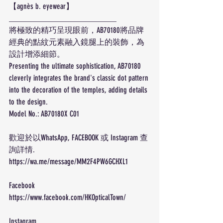
【
agnès b. eyewear
】
___________________________
將極致的精巧呈現眼前，AB70180將品牌
經典的點紋元素融入鏡腿上的裝飾，為
設計增添細節。
Presenting the ultimate sophistication, AB70180 
cleverly integrates the brand's classic dot pattern 
into the decoration of the temples, adding details 
to the design.
Model No.: AB70180X C01
歡迎於以WhatsApp, FACEBOOK 或 Instagram 查
詢詳情.
https://wa.me/message/MM2F4PW6GCHXL1
Facebook
https://www.facebook.com/HKOpticalTown/
Instagram