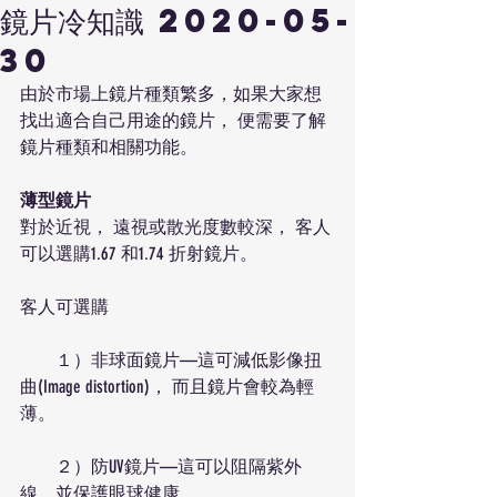
鏡片冷知識 2020-05-
30
由於市場上鏡片種類繁多，如果大家想
找出適合自己用途的鏡片， 便需要了解
鏡片種類和相關功能。
​薄型鏡片​
對於近視， 遠視或散光度數較深， 客人
可以選購1.67 和1.74 折射鏡片。
客人可選購
　　１）非球面鏡片—這可減低影像扭
曲(Image distortion)， 而且鏡片會較為輕
薄。
　　２）防UV鏡片—這可以阻隔紫外
線，並保護眼球健康。