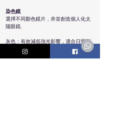
染色鏡　
選擇不同顏色鏡片，井並創造個人化太
陽眼鏡. 
灰色：有效減低強光影響，適合日間駕
駛配戴及保留自然色彩。
茶色：增加色彩對比度，影像更鮮明。
綠色：有效保護眼晴和舒緩眼晴疲勞效
果。
兒童近視控制鏡片
減慢眼球增長速度及控制兒童近視加深
速度。
​智能專用鏡片
​有效舒緩眼晴疲勞，特別適合長時間對