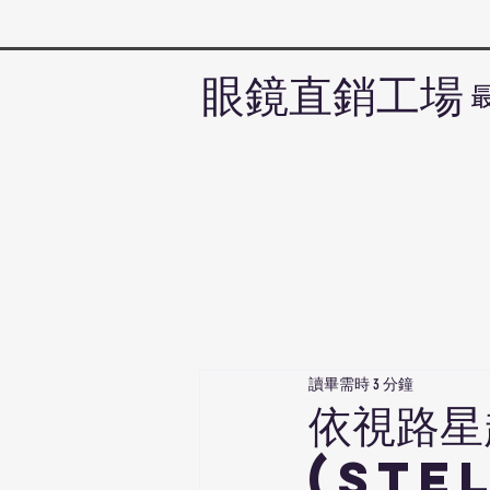
眼鏡直銷工場
讀畢需時 3 分鐘
依視路星
(Ste