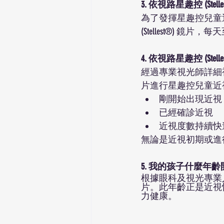
3. 依視路星趣控 (
為了發揮星趣控兒童
(Stellest®) 鏡片，每
4. 依視路星趣控 (S
經過專業視光師詳細視力
片進行星趣控兒童近
剛開始出現近視
已經確診近視
近視度數持續快
無論是近視初期或進
5. 我的孩子什麼年齡開
根據眼科及視光專業
片。此年齡正是近視
力健康。