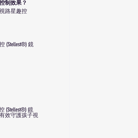
近視控制效果？
視路星趣控 
lest®) 鏡
llest®) 鏡
有效守護孩子視