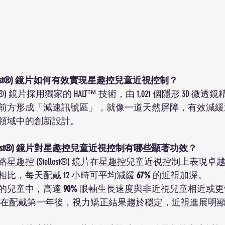
tellest®) 鏡片如何有效實現星趣控兒童近視控制？
est®) 鏡片採用獨家的 HALT™ 技術，由 1,021 個隱形 3D 
前方形成「減速訊號區」，就像一道天然屏障，有效減緩
領域中的創新設計。
tellest®) 鏡片對星趣控兒童近視控制有哪些顯著功效？
趣控 (Stellest®) 鏡片在星趣控兒童近視控制上表現卓
比，每天配戴 12 小時可平均減緩 
67%
 的近視加深。
的兒童中，高達 
90%
 眼軸生長速度與非近視兒童相近或更
子在配戴第一年後，視力矯正結果趨於穩定，近視進展明