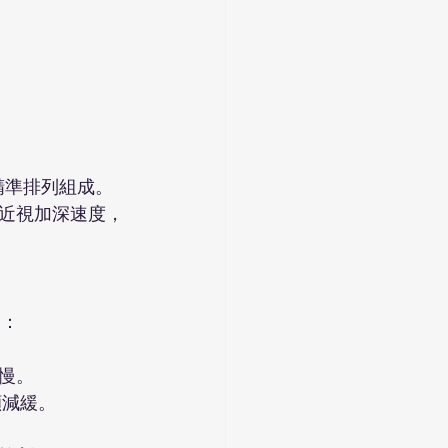
微透鏡精準排列組成。
近視加深速度，
越：
慢。
顯減緩。