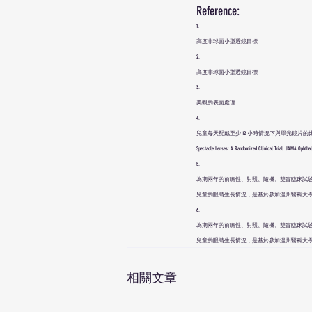
Reference:
1.
高度非球面小型透鏡目標
2.
高度非球面小型透鏡目標
3.
美觀的表面處理
4.
兒童每天配戴至少 12 小時情況下與單光鏡片的比較結果。 Bao, J., Huang, Y., Li,
Spectacle Lenses: A Randomized Clinical Trial. JAMA Ophth
5.
為期兩年的前瞻性、對照、隨機、雙盲臨床試驗結果，比較 
兒童的眼睛生長情況，是基於參加溫州醫科大學 - 依
6.
為期兩年的前瞻性、對照、隨機、雙盲臨床試驗結果，比較 
兒童的眼睛生長情況，是基於參加溫州醫科大學 - 依
相關文章