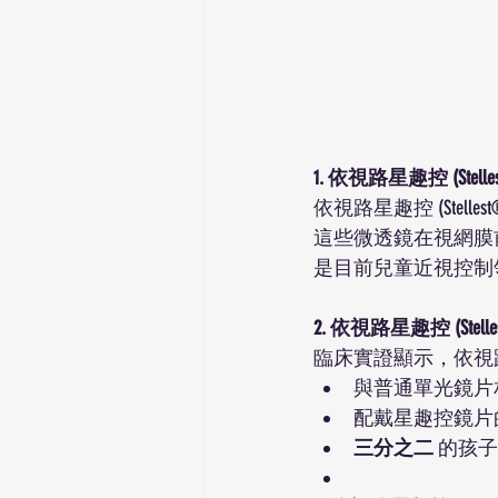
1. 依視路星趣控 (S
依視路星趣控 (Stell
這些微透鏡在視網膜
是目前兒童近視控制
2. 依視路星趣控 (S
臨床實證顯示，依視路星
與普通單光鏡片相
配戴星趣控鏡片
三分之二
 的孩